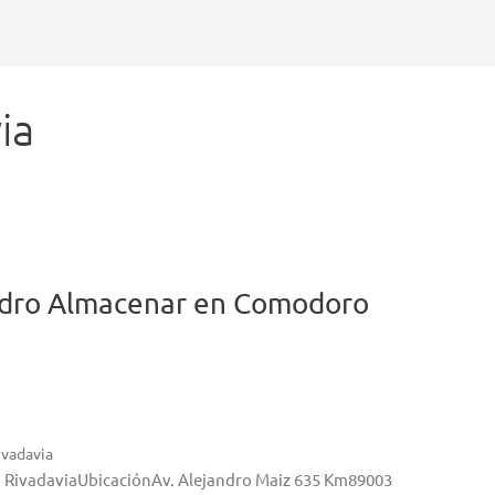
ia
ndro
Almacenar en Comodoro
vadavia
 RivadaviaUbicaciónAv. Alejandro Maiz 635 Km89003