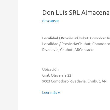
Comodoro
Rivadavia
Don Luis SRL
Almacena
descansar
Localidad / Provincia:
Chubut, Comodoro Ri
Localidad / Provincia:Chubut, Comodoro
Rivadavia, Chubut, ARContacto
Ubicación
Gral. Olavarría 22
9003 Comodoro Rivadavia, Chubut, AR
Don
Leer más »
Luis
SRL
Almacenar