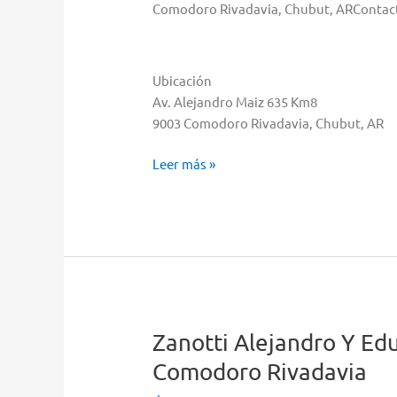
Comodoro Rivadavia, Chubut, ARContac
Ubicación
Av. Alejandro Maiz 635 Km8
9003 Comodoro Rivadavia, Chubut, AR
Pylypczuc
Leer más »
Diego
Alejandro
Almacenar
en
Comodoro
Rivadavia
Zanotti Alejandro Y E
Comodoro Rivadavia