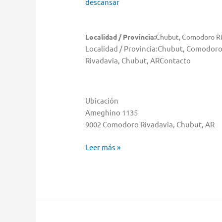
descansar
Localidad / Provincia:
Chubut, Comodoro Ri
Localidad / Provincia:Chubut, Comodo
Rivadavia, Chubut, ARContacto
Ubicación
Ameghino 1135
9002 Comodoro Rivadavia, Chubut, AR
Zanotti
Leer más »
Alejandro
Y
Eduardo
SH
Almacenar
en