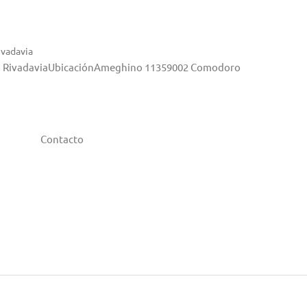
vadavia
ro RivadaviaUbicaciónAmeghino 11359002 Comodoro
Contacto