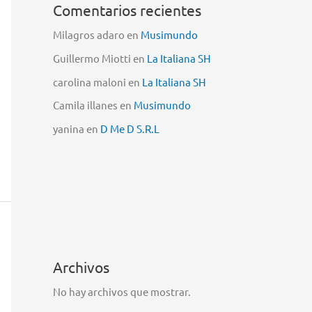
Comentarios recientes
Milagros adaro
en
Musimundo
Guillermo Miotti
en
La Italiana SH
carolina maloni
en
La Italiana SH
Camila illanes
en
Musimundo
yanina
en
D Me D S.R.L
Archivos
No hay archivos que mostrar.