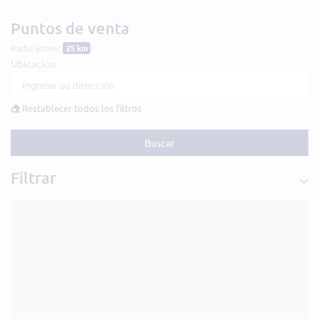
Ir
al
Puntos de venta
contenido
Radio activo:
25 km
Ubicación
Restablecer todos los filtros
Buscar
Filtrar