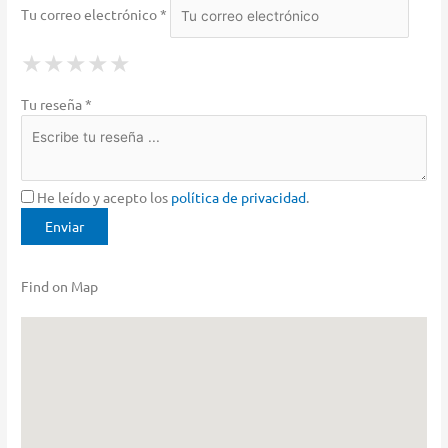
Tu correo electrónico *
1 Star
2 Stars
3 Stars
4 Stars
5 Stars
★
★
★
★
★
★
★
★
★
★
★
★
★
★
★
Tu reseña *
He leído y acepto los
política de privacidad
.
Find on Map