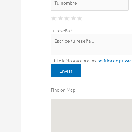
1 Star
2 Stars
3 Stars
4 Stars
5 Stars
★
★
★
★
★
★
★
★
★
★
★
★
★
★
★
Tu reseña *
He leído y acepto los
política de priva
Find on Map