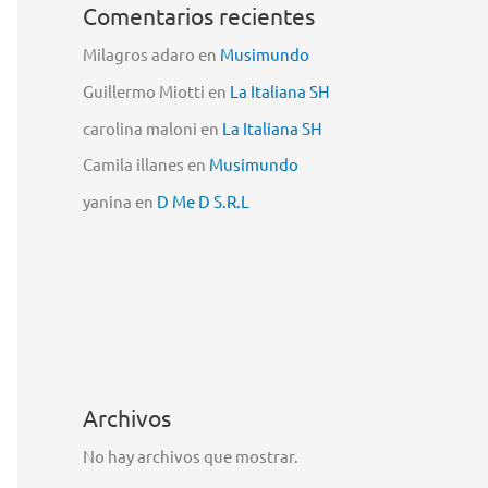
Comentarios recientes
Milagros adaro
en
Musimundo
Guillermo Miotti
en
La Italiana SH
carolina maloni
en
La Italiana SH
Camila illanes
en
Musimundo
yanina
en
D Me D S.R.L
Archivos
No hay archivos que mostrar.