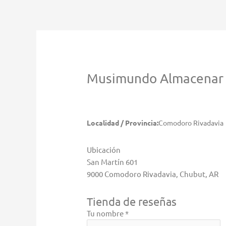
Ir
al
contenido
Musimundo
Almacenar
Localidad / Provincia:
Comodoro Rivadavia
Ubicación
San Martín 601
9000 Comodoro Rivadavia, Chubut, AR
Tienda de reseñas
Tu nombre *