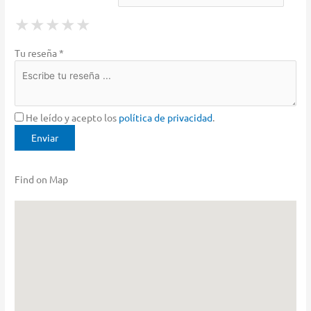
1 Star
2 Stars
3 Stars
4 Stars
5 Stars
★
★
★
★
★
★
★
★
★
★
★
★
★
★
★
Tu reseña *
He leído y acepto los
política de privacidad
.
Find on Map