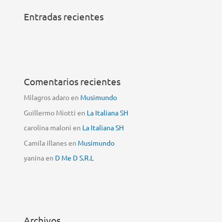
Entradas recientes
Comentarios recientes
Milagros adaro
en
Musimundo
Guillermo Miotti
en
La Italiana SH
carolina maloni
en
La Italiana SH
Camila illanes
en
Musimundo
yanina
en
D Me D S.R.L
Archivos