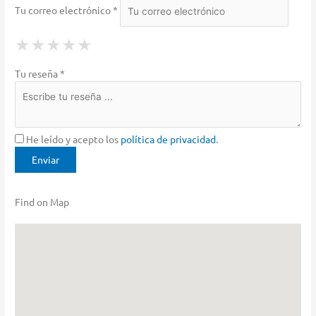
Tu correo electrónico *
1 Star
2 Stars
3 Stars
4 Stars
5 Stars
★
★
★
★
★
★
★
★
★
★
★
★
★
★
★
Tu reseña *
He leído y acepto los
política de privacidad
.
Find on Map