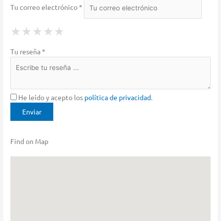
Tu correo electrónico *
1 Star
2 Stars
3 Stars
4 Stars
5 Stars
★
★
★
★
★
★
★
★
★
★
★
★
★
★
★
Tu reseña *
He leído y acepto los
política de privacidad
.
Find on Map