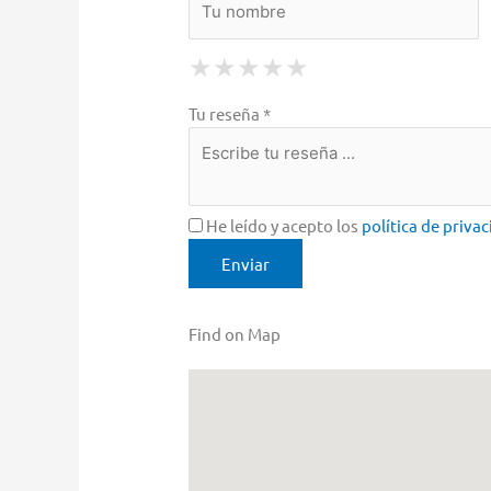
1 Star
2 Stars
3 Stars
4 Stars
5 Stars
★
★
★
★
★
★
★
★
★
★
★
★
★
★
★
Tu reseña *
He leído y acepto los
política de priva
Find on Map