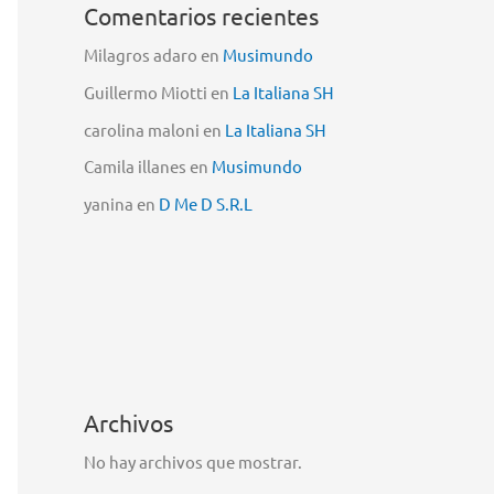
Comentarios recientes
Milagros adaro
en
Musimundo
Guillermo Miotti
en
La Italiana SH
carolina maloni
en
La Italiana SH
Camila illanes
en
Musimundo
yanina
en
D Me D S.R.L
Archivos
No hay archivos que mostrar.