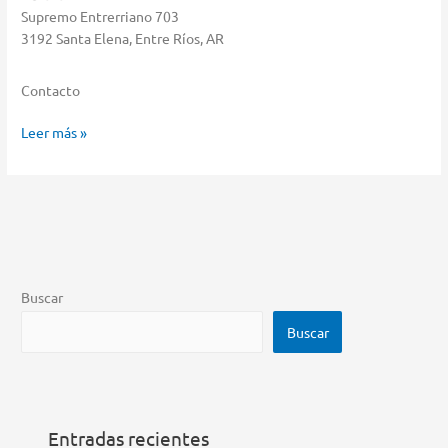
Supremo Entrerriano 703
3192 Santa Elena, Entre Ríos, AR
Contacto
Musimundo
Leer más »
Almacenar
en
Santa
Elena
Buscar
Buscar
Entradas recientes