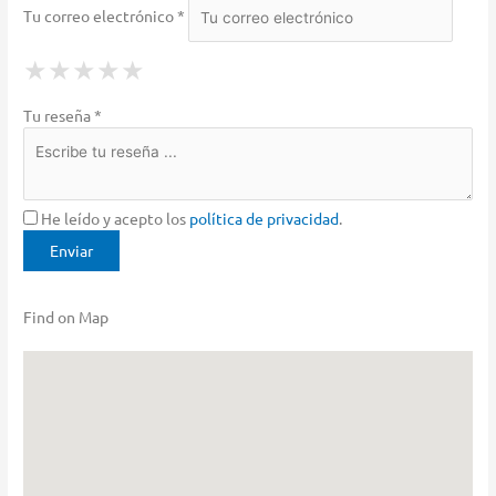
Tu correo electrónico *
1 Star
2 Stars
3 Stars
4 Stars
5 Stars
★
★
★
★
★
★
★
★
★
★
★
★
★
★
★
Tu reseña *
He leído y acepto los
política de privacidad
.
Find on Map