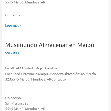
5515 Maipú, Mendoza, AR
Contacto
Zuin
Leer más »
Oscar
Almacenar
en
Musimundo
Almacenar en Maipú
Maipú
descansar
Localidad / Provincia:
Maipú, Mendoza
Localidad / Provincia:Maipú, MendozaUbicaciónSan Martín
3235515 Maipú, Mendoza, ARContacto
Ubicación
San Martín 323
5515 Maipú, Mendoza, AR