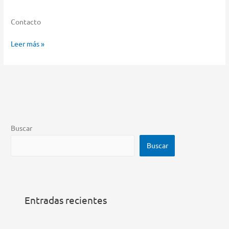
Contacto
Musimundo
Leer más »
Almacenar
en
Maipú
Buscar
Buscar
Entradas recientes