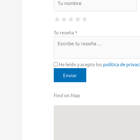
1 Star
2 Stars
3 Stars
4 Stars
5 Stars
★
★
★
★
★
★
★
★
★
★
★
★
★
★
★
Tu reseña *
He leído y acepto los
política de priva
Find on Map