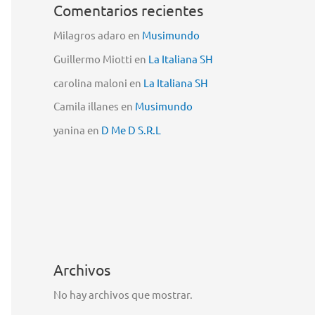
Comentarios recientes
Milagros adaro
en
Musimundo
Guillermo Miotti
en
La Italiana SH
carolina maloni
en
La Italiana SH
Camila illanes
en
Musimundo
yanina
en
D Me D S.R.L
Archivos
No hay archivos que mostrar.