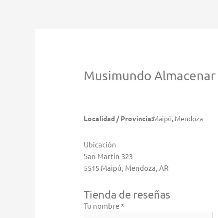
Ir
al
contenido
Musimundo
Almacenar
Localidad / Provincia:
Maipú, Mendoza
Ubicación
San Martín 323
5515 Maipú, Mendoza, AR
Tienda de reseñas
Tu nombre *