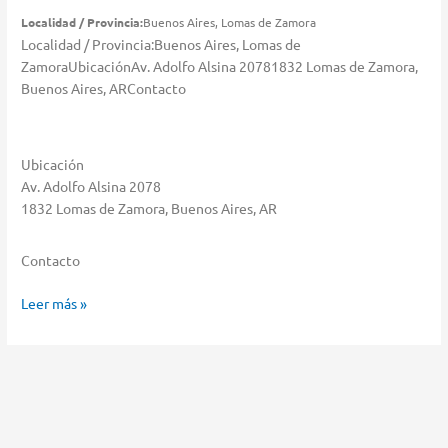
Localidad / Provincia:
Buenos Aires, Lomas de Zamora
Localidad / Provincia:Buenos Aires, Lomas de
ZamoraUbicaciónAv. Adolfo Alsina 20781832 Lomas de Zamora,
Buenos Aires, ARContacto
Ubicación
Av. Adolfo Alsina 2078
1832 Lomas de Zamora, Buenos Aires, AR
Contacto
Maraia
Leer más »
S.A.
Almacenar
en
Lomas
de
Zamora