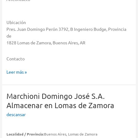
Ubicación
Pres. Juan Domingo Perón 3792, B Ingeniero Budge, Provincia
de
1828 Lomas de Zamora, Buenos Aires, AR
Contacto
Muebles
Leer más »
La
Juana
S.A.
Marchioni Domingo José S.A.
Almacenar
Almacenar en Lomas de Zamora
en
Lomas
descansar
de
Zamora
Localidad / Provincia:
Buenos Aires, Lomas de Zamora