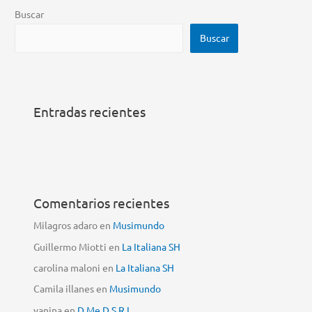
Buscar
Buscar
Entradas recientes
Comentarios recientes
Milagros adaro
en
Musimundo
Guillermo Miotti
en
La Italiana SH
carolina maloni
en
La Italiana SH
Camila illanes
en
Musimundo
yanina
en
D Me D S.R.L