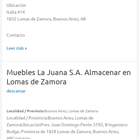
Ubicación
Italia 414
1832 Lomas de Zamora, Buenos Aires, AR
Contacto
Pampa
Leer más »
Sud
S.A.
Almacenar
Muebles La Juana S.A.
Almacenar en
en
Lomas de Zamora
Lomas
de
descansar
Zamora
Localidad / Provincia:
Buenos Aires, Lomas de Zamora
Localidad / Provincia:Buenos Aires, Lomas de
ZamoraUbicaciónPres. Juan Domingo Perón 3792, B Ingeniero
Budge, Provincia de 1828 Lomas de Zamora, Buenos Aires,
ARContacto