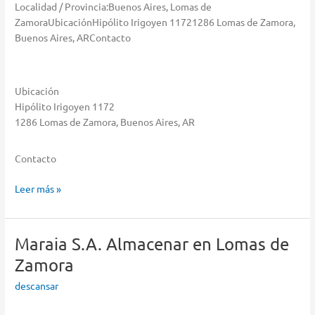
Localidad / Provincia:Buenos Aires, Lomas de
ZamoraUbicaciónHipólito Irigoyen 11721286 Lomas de Zamora,
Buenos Aires, ARContacto
Ubicación
Hipólito Irigoyen 1172
1286 Lomas de Zamora, Buenos Aires, AR
Contacto
Marchioni
Leer más »
Domingo
José
S.A.
Maraia S.A.
Almacenar en Lomas de
Almacenar
Zamora
en
Lomas
descansar
de
Zamora