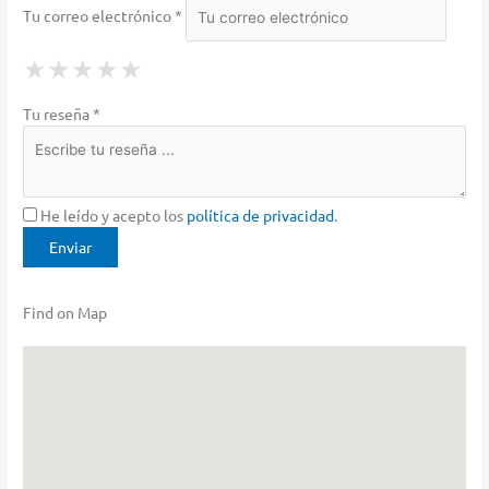
Tu correo electrónico *
1 Star
2 Stars
3 Stars
4 Stars
5 Stars
★
★
★
★
★
★
★
★
★
★
★
★
★
★
★
Tu reseña *
He leído y acepto los
política de privacidad
.
Find on Map