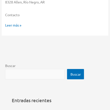
8328 Allen, Río Negro, AR
Contacto
Bianchet
Leer más »
Juan
Almacenar
en
Allen
Buscar
Buscar
Entradas recientes