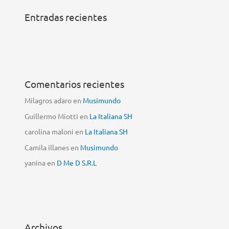
Entradas recientes
Comentarios recientes
Milagros adaro
en
Musimundo
Guillermo Miotti
en
La Italiana SH
carolina maloni
en
La Italiana SH
Camila illanes
en
Musimundo
yanina
en
D Me D S.R.L
Archivos