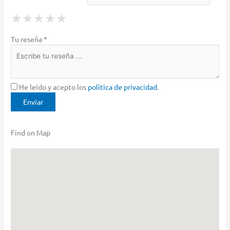
1 Star
2 Stars
3 Stars
4 Stars
5 Stars
★
★
★
★
★
★
★
★
★
★
★
★
★
★
★
Tu reseña *
He leído y acepto los
política de privacidad
.
Find on Map