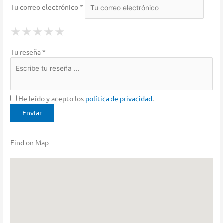
Tu correo electrónico *
1 Star
2 Stars
3 Stars
4 Stars
5 Stars
★
★
★
★
★
★
★
★
★
★
★
★
★
★
★
Tu reseña *
He leído y acepto los
política de privacidad
.
Find on Map