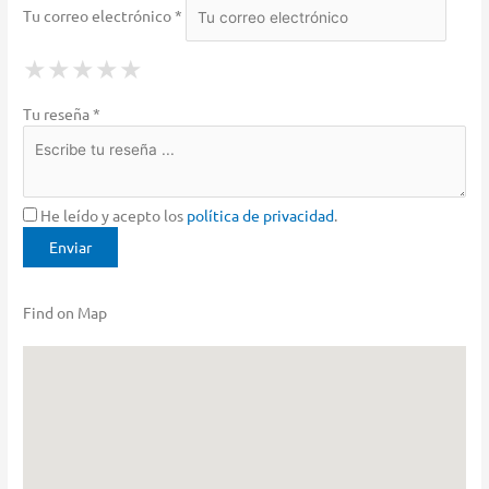
Tu correo electrónico *
1 Star
2 Stars
3 Stars
4 Stars
5 Stars
★
★
★
★
★
★
★
★
★
★
★
★
★
★
★
Tu reseña *
He leído y acepto los
política de privacidad
.
Find on Map