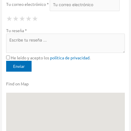
Tu correo electrónico *
1 Star
2 Stars
3 Stars
4 Stars
5 Stars
★
★
★
★
★
★
★
★
★
★
★
★
★
★
★
Tu reseña *
He leído y acepto los
política de privacidad
.
Find on Map