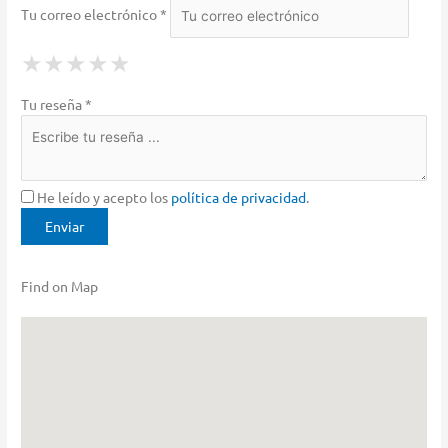
Tu correo electrónico *
1 Star
2 Stars
3 Stars
4 Stars
5 Stars
★
★
★
★
★
★
★
★
★
★
★
★
★
★
★
Tu reseña *
He leído y acepto los
política de privacidad
.
Find on Map