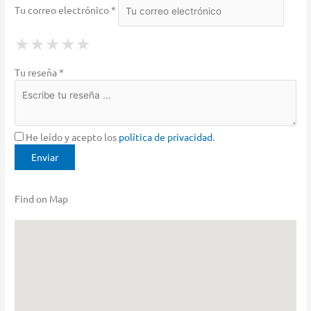
Tu correo electrónico *
1 Star
2 Stars
3 Stars
4 Stars
5 Stars
★
★
★
★
★
★
★
★
★
★
★
★
★
★
★
Tu reseña *
He leído y acepto los
política de privacidad
.
Find on Map