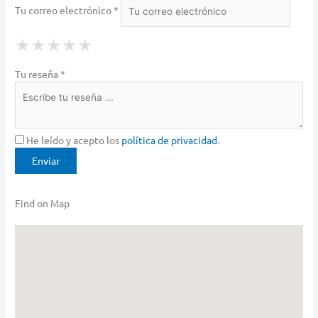
Tu correo electrónico *
1 Star
2 Stars
3 Stars
4 Stars
5 Stars
★
★
★
★
★
★
★
★
★
★
★
★
★
★
★
Tu reseña *
He leído y acepto los
política de privacidad
.
Find on Map