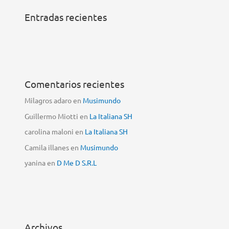
Entradas recientes
Comentarios recientes
Milagros adaro
en
Musimundo
Guillermo Miotti
en
La Italiana SH
carolina maloni
en
La Italiana SH
Camila illanes
en
Musimundo
yanina
en
D Me D S.R.L
Archivos