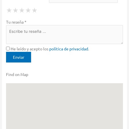
1 Star
2 Stars
3 Stars
4 Stars
5 Stars
★
★
★
★
★
★
★
★
★
★
★
★
★
★
★
Tu reseña *
He leído y acepto los
política de privacidad
.
Find on Map