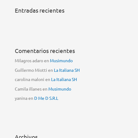
Entradas recientes
Comentarios recientes
Milagros adaro
en
Musimundo
Guillermo Miotti
en
La Italiana SH
carolina maloni
en
La Italiana SH
Camila illanes
en
Musimundo
yanina
en
D Me D S.R.L
Archivos