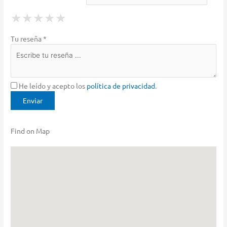
1 Star
2 Stars
3 Stars
4 Stars
5 Stars
★
★
★
★
★
★
★
★
★
★
★
★
★
★
★
Tu reseña *
He leído y acepto los
política de privacidad
.
Find on Map