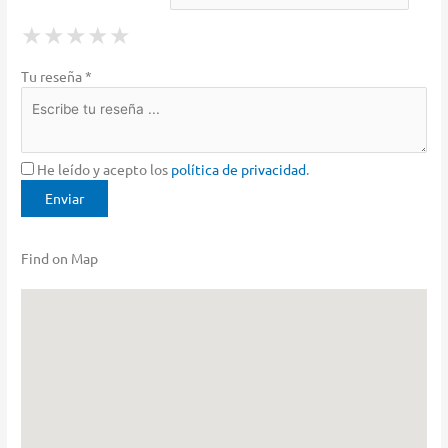
1 Star
2 Stars
3 Stars
4 Stars
5 Stars
★
★
★
★
★
★
★
★
★
★
★
★
★
★
★
Tu reseña *
He leído y acepto los
política de privacidad
.
Find on Map