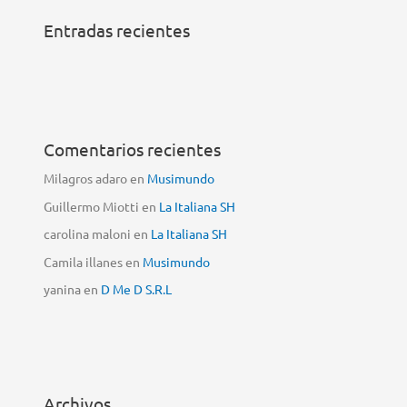
Entradas recientes
Comentarios recientes
Milagros adaro
en
Musimundo
Guillermo Miotti
en
La Italiana SH
carolina maloni
en
La Italiana SH
Camila illanes
en
Musimundo
yanina
en
D Me D S.R.L
Archivos