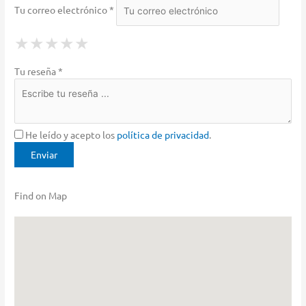
Tu correo electrónico *
1 Star
2 Stars
3 Stars
4 Stars
5 Stars
★
★
★
★
★
★
★
★
★
★
★
★
★
★
★
Tu reseña *
He leído y acepto los
política de privacidad
.
Find on Map