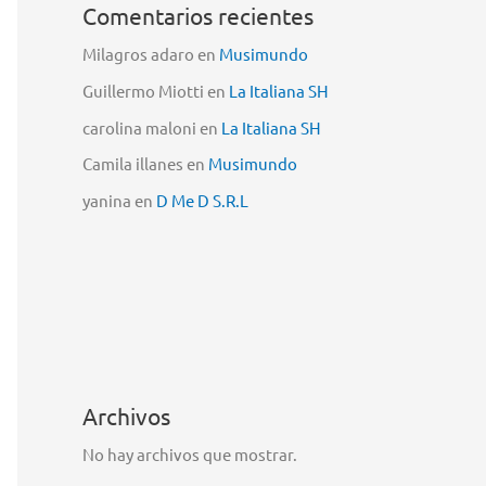
Comentarios recientes
Milagros adaro
en
Musimundo
Guillermo Miotti
en
La Italiana SH
carolina maloni
en
La Italiana SH
Camila illanes
en
Musimundo
yanina
en
D Me D S.R.L
Archivos
No hay archivos que mostrar.