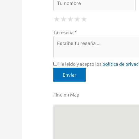
1 Star
2 Stars
3 Stars
4 Stars
5 Stars
★
★
★
★
★
★
★
★
★
★
★
★
★
★
★
Tu reseña *
He leído y acepto los
política de priva
Find on Map