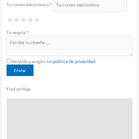
Tu correo electrónico *
1 Star
2 Stars
3 Stars
4 Stars
5 Stars
★
★
★
★
★
★
★
★
★
★
★
★
★
★
★
Tu reseña *
He leído y acepto los
política de privacidad
.
Find on Map