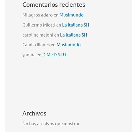
Comentarios recientes
Milagros adaro
en
Musimundo
Guillermo Miotti
en
La Italiana SH
carolina maloni
en
La Italiana SH
Camila illanes
en
Musimundo
yanina
en
D Me D S.R.L
Archivos
No hay archivos que mostrar.