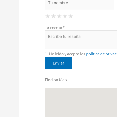
1 Star
2 Stars
3 Stars
4 Stars
5 Stars
★
★
★
★
★
★
★
★
★
★
★
★
★
★
★
Tu reseña *
He leído y acepto los
política de priva
Find on Map