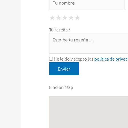
1 Star
2 Stars
3 Stars
4 Stars
5 Stars
★
★
★
★
★
★
★
★
★
★
★
★
★
★
★
Tu reseña *
He leído y acepto los
política de priva
Find on Map