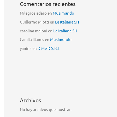
Comentarios recientes
Milagros adaro
en
Musimundo
Guillermo Miotti
en
La Italiana SH
carolina maloni
en
La Italiana SH
Camila illanes
en
Musimundo
yanina
en
D Me D S.R.L
Archivos
No hay archivos que mostrar.