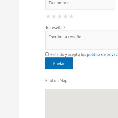
1 Star
2 Stars
3 Stars
4 Stars
5 Stars
★
★
★
★
★
★
★
★
★
★
★
★
★
★
★
Tu reseña *
He leído y acepto los
política de priva
Find on Map