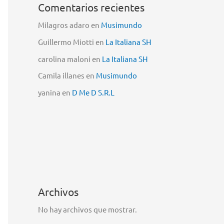
Comentarios recientes
Milagros adaro
en
Musimundo
Guillermo Miotti
en
La Italiana SH
carolina maloni
en
La Italiana SH
Camila illanes
en
Musimundo
yanina
en
D Me D S.R.L
Archivos
No hay archivos que mostrar.