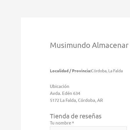
Ir
al
contenido
Musimundo
Almacenar 
Localidad / Provincia:
Córdoba, La Falda
Ubicación
Avda. Edén 634
5172 La Falda, Córdoba, AR
Tienda de reseñas
Tu nombre *