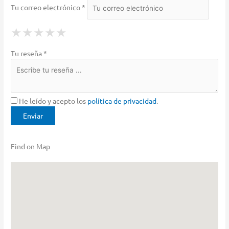
Tu correo electrónico *
1 Star
2 Stars
3 Stars
4 Stars
5 Stars
★
★
★
★
★
★
★
★
★
★
★
★
★
★
★
Tu reseña *
He leído y acepto los
política de privacidad
.
Find on Map