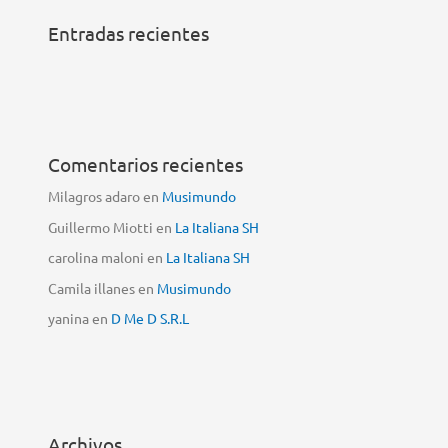
Entradas recientes
Comentarios recientes
Milagros adaro
en
Musimundo
Guillermo Miotti
en
La Italiana SH
carolina maloni
en
La Italiana SH
Camila illanes
en
Musimundo
yanina
en
D Me D S.R.L
Archivos