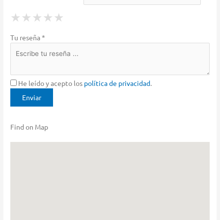
1 Star
2 Stars
3 Stars
4 Stars
5 Stars
★
★
★
★
★
★
★
★
★
★
★
★
★
★
★
Tu reseña *
He leído y acepto los
política de privacidad
.
Find on Map