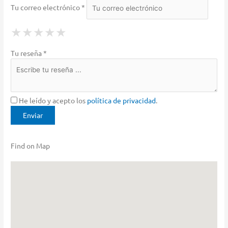
Tu correo electrónico *
1 Star
2 Stars
3 Stars
4 Stars
5 Stars
★
★
★
★
★
★
★
★
★
★
★
★
★
★
★
Tu reseña *
He leído y acepto los
política de privacidad
.
Find on Map