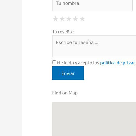
1 Star
2 Stars
3 Stars
4 Stars
5 Stars
★
★
★
★
★
★
★
★
★
★
★
★
★
★
★
Tu reseña *
He leído y acepto los
política de priva
Find on Map