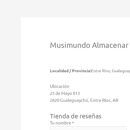
Ir
al
contenido
Musimundo
Almacenar
Localidad / Provincia:
Entre Ríos, Gualegua
Ubicación
25 de Mayo 813
2820 Gualeguaychú, Entre Ríos, AR
Tienda de reseñas
Tu nombre *