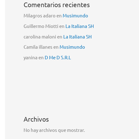
Comentarios recientes
Milagros adaro
en
Musimundo
Guillermo Miotti
en
La Italiana SH
carolina maloni
en
La Italiana SH
Camila illanes
en
Musimundo
yanina
en
D Me D S.R.L
Archivos
No hay archivos que mostrar.