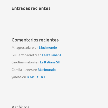
Entradas recientes
Comentarios recientes
Milagros adaro
en
Musimundo
Guillermo Miotti
en
La Italiana SH
carolina maloni
en
La Italiana SH
Camila illanes
en
Musimundo
yanina
en
D Me D S.R.L
Archivos