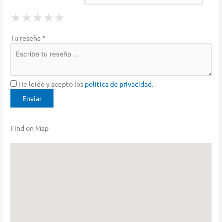
1 Star
2 Stars
3 Stars
4 Stars
5 Stars
★
★
★
★
★
★
★
★
★
★
★
★
★
★
★
Tu reseña *
He leído y acepto los
política de privacidad
.
Find on Map