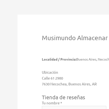
Ir
al
contenido
Musimundo
Almacenar
Localidad / Provincia:
Buenos Aires, Necoc
Ubicación
Calle 61 2980
7630 Necochea, Buenos Aires, AR
Tienda de reseñas
Tu nombre *