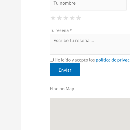
1 Star
2 Stars
3 Stars
4 Stars
5 Stars
★
★
★
★
★
★
★
★
★
★
★
★
★
★
★
Tu reseña *
He leído y acepto los
política de priva
Find on Map