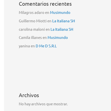
Comentarios recientes
Milagros adaro
en
Musimundo
Guillermo Miotti
en
La Italiana SH
carolina maloni
en
La Italiana SH
Camila illanes
en
Musimundo
yanina
en
D Me D S.R.L
Archivos
No hay archivos que mostrar.