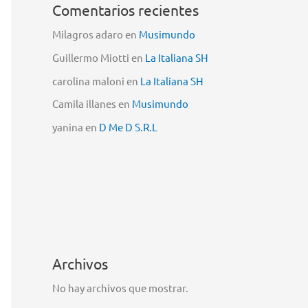
Comentarios recientes
Milagros adaro
en
Musimundo
Guillermo Miotti
en
La Italiana SH
carolina maloni
en
La Italiana SH
Camila illanes
en
Musimundo
yanina
en
D Me D S.R.L
Archivos
No hay archivos que mostrar.