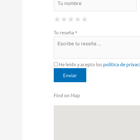
1 Star
2 Stars
3 Stars
4 Stars
5 Stars
★
★
★
★
★
★
★
★
★
★
★
★
★
★
★
Tu reseña *
He leído y acepto los
política de priva
Find on Map