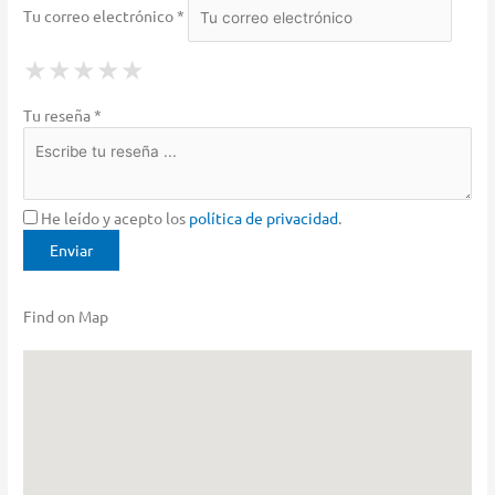
Tu correo electrónico *
1 Star
2 Stars
3 Stars
4 Stars
5 Stars
★
★
★
★
★
★
★
★
★
★
★
★
★
★
★
Tu reseña *
He leído y acepto los
política de privacidad
.
Find on Map