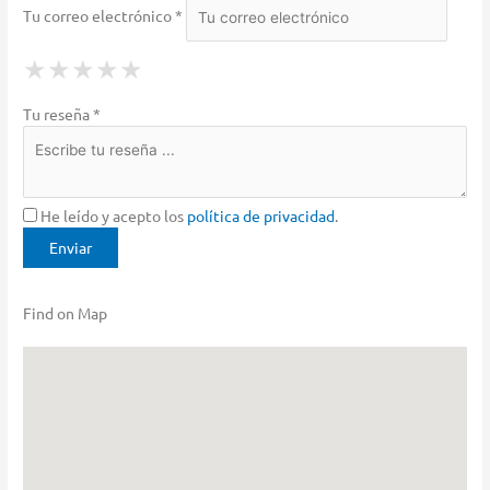
Tu correo electrónico *
1 Star
2 Stars
3 Stars
4 Stars
5 Stars
★
★
★
★
★
★
★
★
★
★
★
★
★
★
★
Tu reseña *
He leído y acepto los
política de privacidad
.
Find on Map