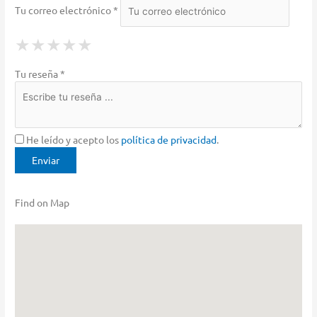
Tu correo electrónico *
1 Star
2 Stars
3 Stars
4 Stars
5 Stars
★
★
★
★
★
★
★
★
★
★
★
★
★
★
★
Tu reseña *
He leído y acepto los
política de privacidad
.
Find on Map