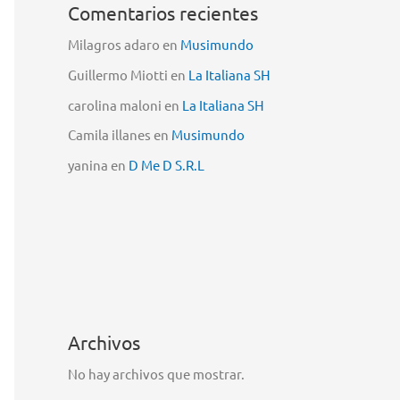
Comentarios recientes
Milagros adaro
en
Musimundo
Guillermo Miotti
en
La Italiana SH
carolina maloni
en
La Italiana SH
Camila illanes
en
Musimundo
yanina
en
D Me D S.R.L
Archivos
No hay archivos que mostrar.