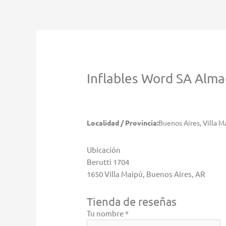
Ir
al
contenido
Inflables Word SA
Alma
Localidad / Provincia:
Buenos Aires, Villa M
Ubicación
Berutti 1704
1650 Villa Maipú, Buenos Aires, AR
Tienda de reseñas
Tu nombre *