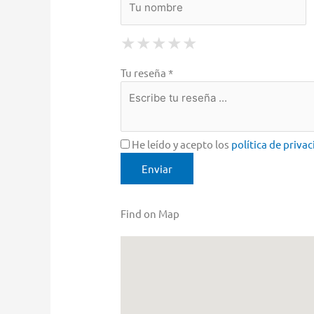
1 Star
2 Stars
3 Stars
4 Stars
5 Stars
★
★
★
★
★
★
★
★
★
★
★
★
★
★
★
Tu reseña *
He leído y acepto los
política de priva
Find on Map