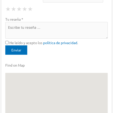
1 Star
2 Stars
3 Stars
4 Stars
5 Stars
★
★
★
★
★
★
★
★
★
★
★
★
★
★
★
Tu reseña *
He leído y acepto los
política de privacidad
.
Find on Map