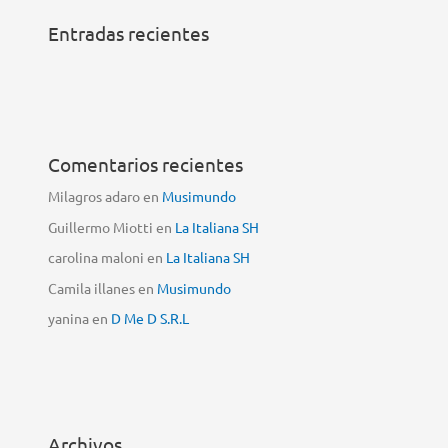
Entradas recientes
Comentarios recientes
Milagros adaro
en
Musimundo
Guillermo Miotti
en
La Italiana SH
carolina maloni
en
La Italiana SH
Camila illanes
en
Musimundo
yanina
en
D Me D S.R.L
Archivos