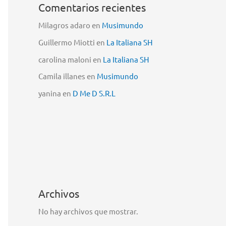
Comentarios recientes
Milagros adaro
en
Musimundo
Guillermo Miotti
en
La Italiana SH
carolina maloni
en
La Italiana SH
Camila illanes
en
Musimundo
yanina
en
D Me D S.R.L
Archivos
No hay archivos que mostrar.