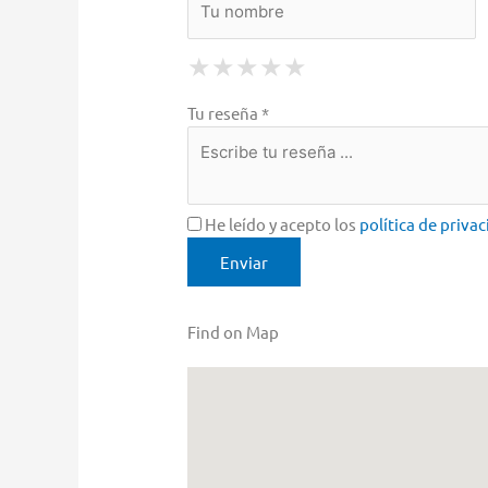
1 Star
2 Stars
3 Stars
4 Stars
5 Stars
★
★
★
★
★
★
★
★
★
★
★
★
★
★
★
Tu reseña *
He leído y acepto los
política de priva
Find on Map