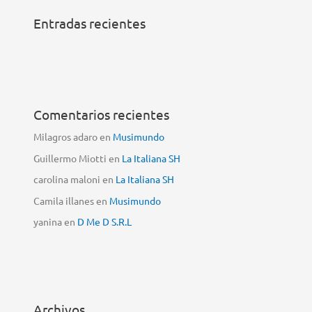
Entradas recientes
Comentarios recientes
Milagros adaro
en
Musimundo
Guillermo Miotti
en
La Italiana SH
carolina maloni
en
La Italiana SH
Camila illanes
en
Musimundo
yanina
en
D Me D S.R.L
Archivos