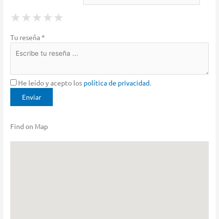
1 Star
2 Stars
3 Stars
4 Stars
5 Stars
★
★
★
★
★
★
★
★
★
★
★
★
★
★
★
Tu reseña *
He leído y acepto los
política de privacidad
.
Find on Map