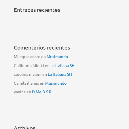
Entradas recientes
Comentarios recientes
Milagros adaro
en
Musimundo
Guillermo Miotti
en
La Italiana SH
carolina maloni
en
La Italiana SH
Camila illanes
en
Musimundo
yanina
en
D Me D S.R.L
Archivos