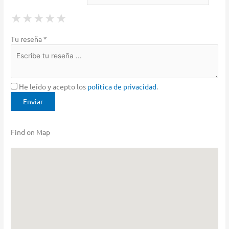
1 Star
2 Stars
3 Stars
4 Stars
5 Stars
★
★
★
★
★
★
★
★
★
★
★
★
★
★
★
Tu reseña *
He leído y acepto los
política de privacidad
.
Find on Map