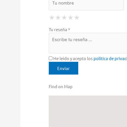
1 Star
2 Stars
3 Stars
4 Stars
5 Stars
★
★
★
★
★
★
★
★
★
★
★
★
★
★
★
Tu reseña *
He leído y acepto los
política de priva
Find on Map