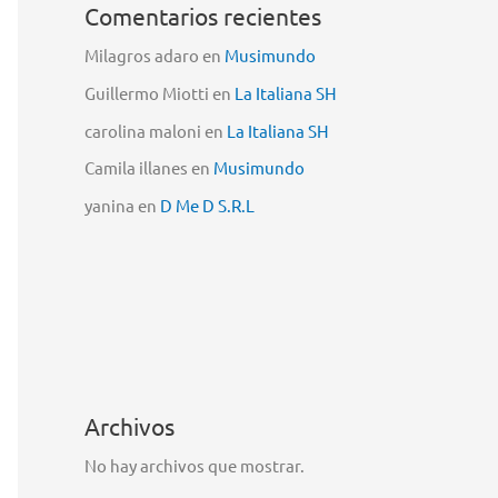
Comentarios recientes
Milagros adaro
en
Musimundo
Guillermo Miotti
en
La Italiana SH
carolina maloni
en
La Italiana SH
Camila illanes
en
Musimundo
yanina
en
D Me D S.R.L
Archivos
No hay archivos que mostrar.