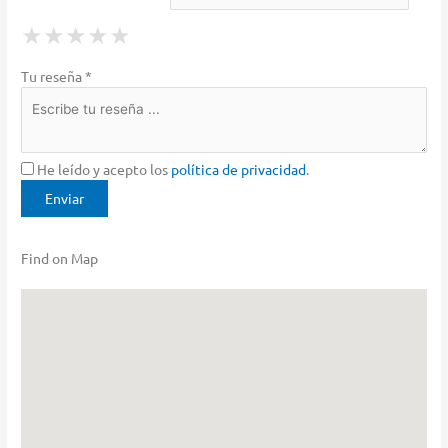
1 Star
2 Stars
3 Stars
4 Stars
5 Stars
★
★
★
★
★
★
★
★
★
★
★
★
★
★
★
Tu reseña *
He leído y acepto los
política de privacidad
.
Find on Map