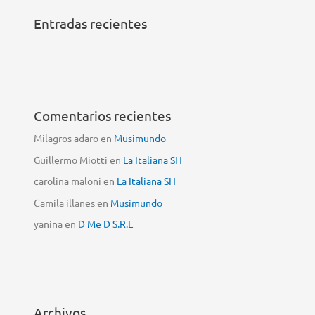
Entradas recientes
Comentarios recientes
Milagros adaro
en
Musimundo
Guillermo Miotti
en
La Italiana SH
carolina maloni
en
La Italiana SH
Camila illanes
en
Musimundo
yanina
en
D Me D S.R.L
Archivos