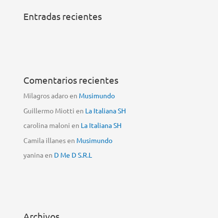
Entradas recientes
Comentarios recientes
Milagros adaro
en
Musimundo
Guillermo Miotti
en
La Italiana SH
carolina maloni
en
La Italiana SH
Camila illanes
en
Musimundo
yanina
en
D Me D S.R.L
Archivos