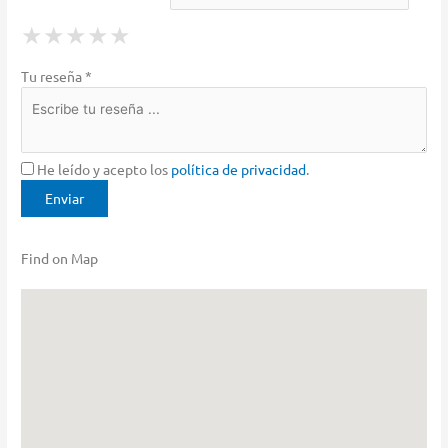
1 Star
2 Stars
3 Stars
4 Stars
5 Stars
★
★
★
★
★
★
★
★
★
★
★
★
★
★
★
Tu reseña *
He leído y acepto los
política de privacidad
.
Find on Map