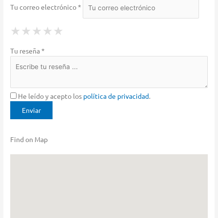
Tu correo electrónico *
1 Star
2 Stars
3 Stars
4 Stars
5 Stars
★
★
★
★
★
★
★
★
★
★
★
★
★
★
★
Tu reseña *
He leído y acepto los
política de privacidad
.
Find on Map